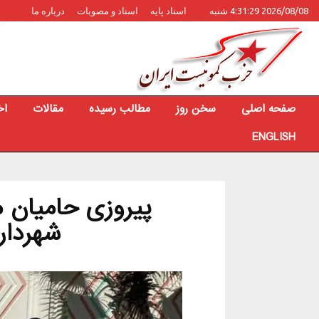
2026/08/08 4:31:29 شنبه
اسناد پایه
اسناد و مصوبات
درباره ما
صفحه اصلی
سخن روز
مطالب رسیده
مقالات
اخ
ENGLISH
پیروزی حامیان 
شهردار