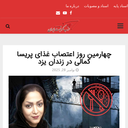
اسناد پایه
اسناد و مصوبات
درباره ما
Email
Youtube
Facebook
PRIMARY
MENU
چهارمین روز اعتصاب غذای پریسا
کمالی در زندان یزد
نوامبر 28, 2025