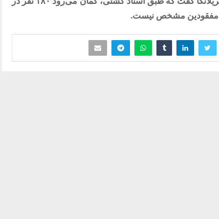
بودیکا سامپات، سخنگوی نیروی دریایی سریلانکا گفت که طبق اسناد کشتی، گمان می‌رود ۱۸۰ نفر در
یق مفقودین مشخص نیست.