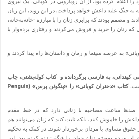
را اعلام کرده بود
.
از آن رویارویی در کوبانی، یک نیروی
ه به جنگ علیه داعش خواهد پرداخت
.
در این روند، این زنان
 و مصمم بودند که برابری زنان را با مبارزه
-‌
خانه‌به‌خانه،
ی که زنان را خرید و فروش می‌کردند و رفتاری برده‌وار با
بانی
»
به عرصه سینما و رمان و داستان‌ها راه پیدا کردند و
ی
کهندانی،
به
فارسی
برگردانده
و
کتاب
کوله‌پشتی،
چاپ
ست
.
کتاب
«
دختران
کوبانی
»
را
«
پنگوئن
پرس
» (Penguin
ی، صدها ساعت مصاحبه با زنانی دارد که در خط مقدم
اعش را خاموش کنند، بلکه ثابت کنند که زنان می‌توانند هم
از حقوق مساوی با مردان برخوردار شوند
.
در کمک به تحکیم
مردم به‌ویژه زنان جهان را شگفت‌زده کرده بود، این