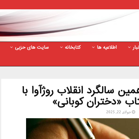
بار
اطلاعیه ها
کتابخانه
سایت های حزبی
ن سالگرد انقلاب روژآوا با
اب «دختران کوبانی»
جولای 22, 2025