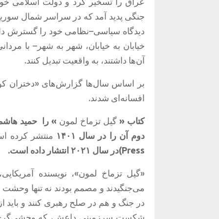
عراق را تسخیر کرد و دولت اسلامی خود 
جنگی پدید آمد که در سراسر شمال سوری
دیدگاه سیاسی
–
نظامی خود را گسترش دادند
خیابان به خیابان، شهر به شهر‌
–
با مردان
آن‌ها داشتند، به واقعیت تبدیل کنند
.
بر اساس سال‌ها گزارش‌های
«
دختران کو
افسانه‌ای شدند
.
کتاب
«
گیل تزماخ لمون
»
را
حمید
هاشم
دوم
آن
را
در
سال
۱۴۰۱
منتشر کرده ا
Press)
در
سال
۲۰۲۱
انتشار
داده
است
.
«
گیل تزماخ لمون
»
، نویسنده آمریکای
می‌جنگیدند و مصمم بودند نه تنها وحشت د
در جنگ و هم در صلح رهبری کنند و باید 
شکست سرزمینی داعش، که وحشی‌گری آن 