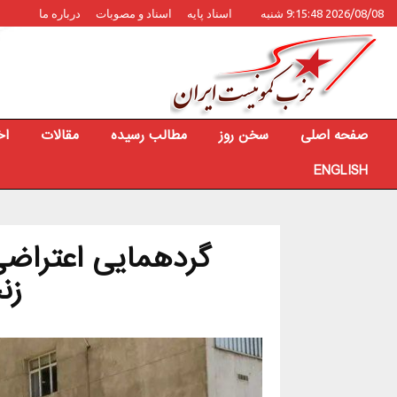
2026/08/08 9:15:48 شنبه
اسناد پایه
اسناد و مصوبات
درباره ما
صفحه اصلی
سخن روز
مطالب رسیده
مقالات
اخ
ENGLISH
گردهمایی اعتراضی
زن