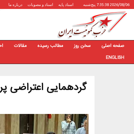
2026/08/06 7:35:38 پنج‌شنبه
اسناد پایه
اسناد و مصوبات
درباره ما
صفحه اصلی
سخن روز
مطالب رسیده
مقالات
اخ
ENGLISH
گردهمایی اعتراضی پرست