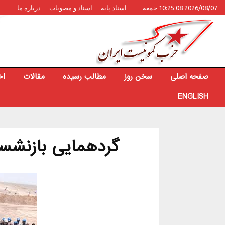
2026/08/07 10:25:08 جمعه
اسناد پایه
اسناد و مصوبات
درباره ما
صفحه اصلی
سخن روز
مطالب رسیده
مقالات
اخ
ENGLISH
گردهمایی بازنشس