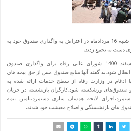
بازنشستگان صنعت مس کرمان روز سه شنبه 16 مردادماه در اعتراض به واگذاری صندوق خود به
ری دست به تجمع زدند.
این بازنشستگان می گویند:مصوبه‌ی اسفند 1400 شورای عالی رفاه برای واگذاری صندوق
طال شود.به گفته آنها:منابع صندوق مس از حق بیمه های
با ادغام در وزارت رفاه از سطح خدمات ارائه شده به
و صندوق‌های ورشکسته شود.کارگران بازنشسته در جریان
تمزد،اجرای لایحه همسان سازی دستمزد،تامین بیمه
صندوق های بازنشستگی و اصلاح معیشت خود شدند.