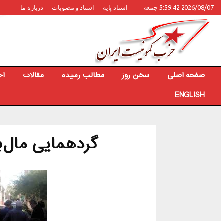
2026/08/07 5:59:42 جمعه
اسناد پایه
اسناد و مصوبات
درباره ما
صفحه اصلی
سخن روز
مطالب رسیده
مقالات
اخ
ENGLISH
گردهمایی مال‌ب