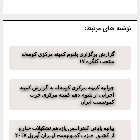
نوشته های مرتبط:
گزارش برگزاری پلنوم کمیته مرکزی کومەله
منتحب کنگره ۱۷
جوابیە کمیتە مرکزی کومەلە بە گزارش کمیتە
اجرایی از پلنوم دهم کمیته مرکزی حزب
کمونیست ایران
بیانیه پایانی کنفرانـس یازدھم تشکیلات خـارج
از کشـور حـزب کمـونیست ایــران آوریل ٢٠١٧