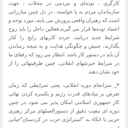
کارگری ، تودەای و مردمی در محلات ، جهت
سازماندان مردم بە پا خواستە . در دل چنین مبارزاتی
است کە رهبران واقعی پرورش می یابند، مورد توجە و
اعتماد تودەها قرار می گیرند.فعالین داخل را باید روح
شرایط جدید دریابند، خرده کاریهای رایج را کنار
بگذارند، جنبش و چگونگی هدایت و بە نتیجە رساندن
آن باید در دستور کار باشد. انتظار می رود که رفقای ما
در شرایط خیزشهای انقلابی، چنین ظرفیتهائی را از
خود نشان دهند.
٣_ سرانجام دوره انقلابی، یعنی شرایطی که زمان
تعرض بر بنیادهای قدرت رژیم و یکسره کردن نهائی
کار جمهوری اسلامی امکان پذیر می شود. در چنین
دوره ای تبعیت دقیق از دستورالعملهای مرکز رهبری
حزبی با اتکاء به “استراتژی حزب در کردستان”حیاتی
است.