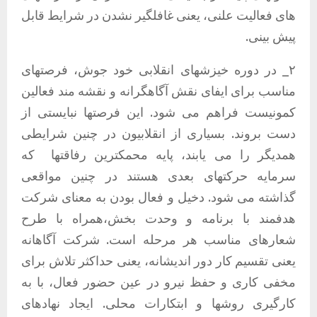
های فعالیت علنی، یعنی غافلگیر نشدن در شرایط قابل
پیش بینی.
٢_ در دوره خیزشهای انقلابی خود جوش، فرصتهای
مناسب برای ایفای نقش آگاهگرانه و نقشه مند فعالین
کمونیست فراهم می شود. این فرصتها نبایستی از
دست بروند. بسیاری از انقلابیون در چنین شرایطی
همدیگر را می یابند، پایه محمکترین رفاقتها
که
سرمایه حرکتهای بعدی هستند در چنین مواقعی
گذاشته می شود. دخیل و فعال بودن بە معنای شرکت
هدفمند با برنامە و وحدت بخش،همراە با طرح
شعارهای مناسب هر مرحله است. شرکت آگاهانه
یعنی تقسیم کار دور اندیشانه، یعنی حداکثر تلاش برای
مخفی کاری و حفظ نیرو در عین حضور فعال، با به
کارگیری روشها و ابتکارات محلی. ایجاد نهادهای