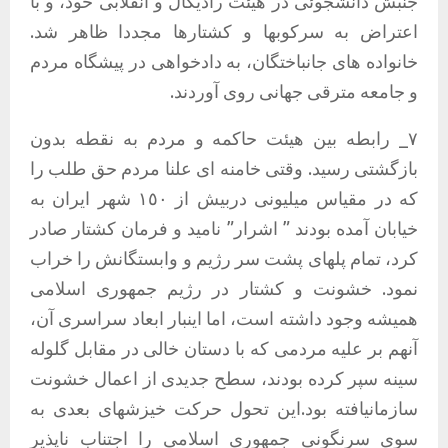
جنبش دانشجوئی در هیئت رادیکال و انقلابی خود، و با
اعتراض به سرکوبها و کشتارها مجددا ظاهر شد.
خانواده های جانباختگان، به دادخواهی در پیشگاه مردم
و جامعە مترقی جهانی روی آوردند.
٧_ رابطه بین هیئت حاکمه و مردم به نقطه بدون
بازگشتی رسید. وقتی خامنه ای علنا مردم حق طلب را
که در مقیاس میلیونی دربیش از ١٥٠ شهر ایران به
خیابان آمده بودند ” اشرار” نامید و فرمان کشتار صادر
کرد، تمام پلهای پشت سر رژیم و وابستگانش را خراب
نمود. خشونت و کشتار در رژیم جمهوری اسلامی
همیشه وجود داشته است، اما اینبار ابعاد سراسری آن،
آنهم بر علیه مردمی که با دستان خالی در مقابل گلوله
سینه سپر کرده بودند، سطح جدیدی از اعمال خشونت
سازمانیافته بود.این تحول حرکت خیزشهای بعدی به
سوی سرنگونی جمهوری اسلامی را اجتناب ناپذیر