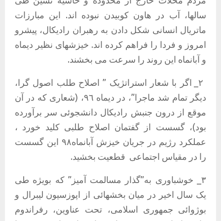
مردم محلات خارج از محدوده و حاشیه نشین طی
سالها، آب در هاون کوبیدن نبوده اند. این مبارزات
ماتریال انسانی شکل دادن به رهبران رادیکال، پیشرو
امروز و فردا را فراهم کرده اند. خیزشهای نظیر دیماه
و آبانماه این روند را سرعت می بخشند.
٢_ اگر با شعار استراتژیک ” اصلاح طلب اصول گرا،
دیگر تمام شد ماجرا”، در دیماه ٩٦، (شعاری که در آن
موقع از درون جنبش رادیکال دانشجوئی سر برآورده
بود)، گسست از گفتمان اصلاح طلبی کلید خورد ،
عملکرد رژیم در جریان خیزش آبانماه٩٨ این گسست
را در مقیاس اجتماعی
قطعیت بخشید.
٣_ خوشباوری به”گذار مسالمت آمیز” که بویژه طی
یک سال اخیر در میان بخشهائی از اپوزسیون لیبرال و
بوژوائی جمهوری اسلامی، تحت عناوین، رفراندوم