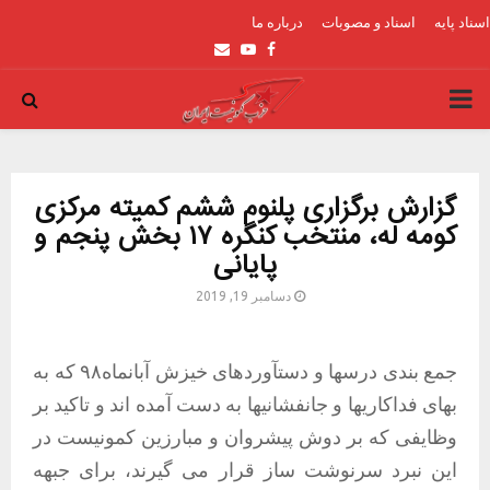
اسناد پایه
اسناد و مصوبات
درباره ما
Email
Youtube
Facebook
PRIMARY
MENU
گزارش برگزاری پلنوم ششم کمیته مرکزی
کومه له، منتخب کنگره ١٧ بخش پنجم و
پایانی
دسامبر 19, 2019
جمع بندی درسها و دستآوردهای خیزش آبانماه٩٨ که به
بهای فداکاریها و جانفشانیها به دست آمده اند و تاکید بر
وظایفی که بر دوش پیشروان و مبارزین کمونیست در
این نبرد سرنوشت ساز قرار می گیرند، برای جبهه