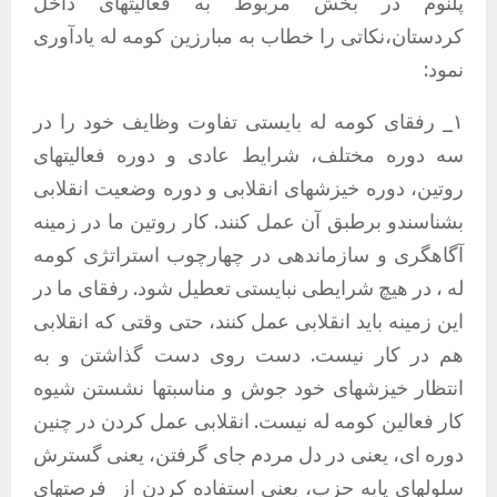
پلنوم در بخش مربوط به فعالیتهای داخل
کردستان،نکاتی را خطاب به مبارزین کومه له یادآوری
نمود:
١_ رفقای کومه له بایستی تفاوت وظایف خود را در
سه دوره مختلف، شرایط عادی و دوره فعالیتهای
روتین، دوره خیزشهای انقلابی و دوره وضعیت انقلابی
بشناسندو برطبق آن عمل کنند. کار روتین ما در زمینه
آگاهگری و سازماندهی در چهارچوب استراتژی کومه
له ، در هیچ شرایطی نبایستی تعطیل شود. رفقای ما در
این زمینه باید انقلابی عمل کنند، حتی وقتی که انقلابی
هم در کار نیست. دست روی دست گذاشتن و به
انتظار خیزشهای خود جوش و مناسبتها نشستن شیوه
کار فعالین کومه له نیست. انقلابی عمل کردن در چنین
دوره ای، یعنی در دل مردم جای گرفتن، یعنی گسترش
سلولهای پایه حزب، یعنی استفاده کردن از
فرصتهای