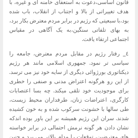
قانون اساسی،دعوت به استعفای خامنه ای و غیره، با
هدف تغییراتی از بالا و اجتناب از انقلاب، باب شده
بود،با سبعیتی که رژیم در برابر مردم معترض بکار برد،
به بهای تلفاتی سنگین،به یک آگاهی در مقیاس
اجتماعی ارتقاء یافت.
٤_ رفتار رژیم در مقابل مردم معترض، جامعه را
سیاسی تر نمود. جمهوری اسلامی مانند هر رژیم
دیکتاتوری بورژوائی دیگری از سایه خود نیز می ترسد.
از این رو هرگونه اعتراض مدنی و صنفی را خطری
برای موجودیت خود تلقی میکند. چه بسا اعتصابات
کارگری، اعتراضات زنان، طرفداران محیط زیست،
طی سالها با خشونت سرکوب شده و به خون کشیده
شدند. سران این رژیم همیشه بر این باور بوده اندکه
نشان دادن هر گونه نرمش احتمالی در برابر خواسته
های معترضین، توقعات را مدام بالاتر می برد و چنین