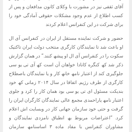
آقای ثقفی نیز در مشورت با وکلای کانون مدافعان و پس از
کسب اطلاع از عدم وجود مشکلات حقوقی آمادگی خود را
برای شرکت در این کنفرانس اعلام کردند
حضور و شرکت نماینده مستقل از ایران در کنفرانس آی ال
او باعث شد تا نمایندگان کارگری منتخب دولت ایران تاکتیک
سکوت را در کنفرانس آی ال او پیشھ کنند.” در ھمان گزارش
ذکر شد کھ کنگره کانادا خواھان آن است کھ آی تی یو سی
جلوگیری کند از اعتبار نامھ خانھ کار و یا نمایندگان باصطلاح
کارگری از طرف رژیم. اتفاقا در سال ٢٠١۴ زمانی کھ خود
بندیکت مسئول ای تی یو سی بود ھمان کار را کرد و جلوی
اعتبار نامھ یاراحمدی مجمع عالی نمایندگان کارگران ایران را
گرفت و حتی خود سازمان جھانی کار در وبسایت اش اعلام
کرد. “اعتراضات مربوط بھ انطباق نامزدی نمایندگان و
مشاوران کنفرانس با مفاد ماده ٣ اساسنامھ سازمان