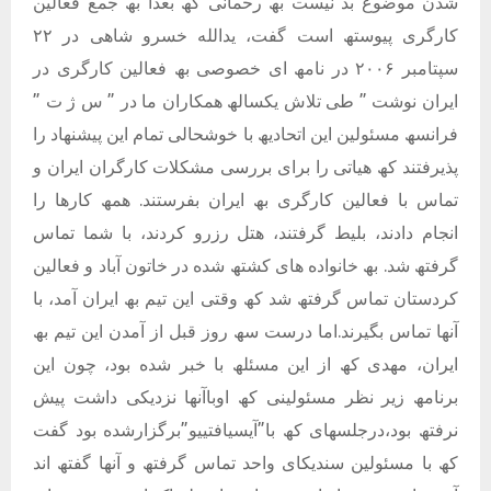
شدن موضوع بد نیست بھ رحمانی کھ بعدا بھ جمع فعالین
کارگری پیوستھ است گفت، یدالله خسرو شاھی در ٢٢
سپتامبر ٢٠٠۶ در نامھ ای خصوصی بھ فعالین کارگری در
ایران نوشت ” طی تلاش یکسالھ ھمکاران ما در ” س ژ ت ”
فرانسھ مسئولین این اتحادیھ با خوشحالی تمام این پیشنھاد را
پذیرفتند کھ ھیاتی را برای بررسی مشکلات کارگران ایران و
تماس با فعالین کارگری بھ ایران بفرستند. ھمھ کارھا را
انجام دادند، بلیط گرفتند، ھتل رزرو کردند، با شما تماس
گرفتھ شد. بھ خانواده ھای کشتھ شده در خاتون آباد و فعالین
کردستان تماس گرفتھ شد کھ وقتی این تیم بھ ایران آمد، با
آنھا تماس بگیرند.اما درست سھ روز قبل از آمدن این تیم بھ
ایران، مھدی کھ از این مسئلھ با خبر شده بود، چون این
برنامھ زیر نظر مسئولینی کھ اوباآنھا نزدیکی داشت پیش
نرفتھ بود،درجلسھای کھ با”آیسیافتییو”برگزارشده بود گفت
کھ با مسئولین سندیکای واحد تماس گرفتھ و آنھا گفتھ اند