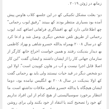
زمانھ در ژوئن ٢٠١٩ .
دو- بعلت مشکل تکنیکی کھ در این جلسھ کلاب ھاوس پیش
آمده بود بسیاری منتظر بودند کھ ببینند “رفیق ایوب رحمانی”
چھ اطلاعاتی دارد کھ بھ افشاگری فراھانی اضافھ کند. ایوب
رحمانی از طریق تلفن شخص دیگری وصل شد و ادعا کرد
کھ در سال ٢٠٠٨ بھمراه یدالله خسرو شاھی و بھزاد کاظمی
بھ دیدار بندیکت رفتند و ھمین خواست اخراج خانھ کارگر از
سازمان جھانی کار را از ایشان داشتند و ایشان گفت “این کار
اصلا قابل اجرا نیست و آب در ھاون کوبیدن است”. اولا این
دو شخص دیگر در قید حیات نیستند ولی باید بھ رحمانی گفت
کھ اولا بندیکت در سال ٢٠٠٨ بھ انگلیس نیامده بود، دوما
ایشان ھیچگاه با یدالله خسرو شاھی ملاقات نداشتھ است. ما
انتظار برخورد سوسیالیستی از ھیچ کدام از این افراد نداریم
کھ خود را تصحیح کنند یا انتقاد از خود بکنند ولی برای روشن