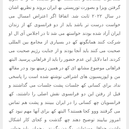
گرفتن ویزا و بصورت توریستی بھ ایران بروند و نظریھ اشان
در سال ٢٠٢٢ ثابت شد. اتفاقا اگر اعتراض امسال می
خواست درست تر باشد باید از دو فرانسوی کھ از زندان
ایران آزاد شده بودند خواستھ می شد تا در اجلاس آی ال او
شرکت کنند ھمانگونھ کھ در بسیاری از مجامع بین المللی
صحبت می کنند باید آنجا بودند و از جنایت رژیم صحبت می
کردند. اما دلایل این عدم حضور را باید از فراھانی پرسید. البتھ
فراھانی موضوع مشابھ ای کھ در ھمین زمینھ بود و در مقالھ
من و اپوزیسیون ھای اشرافی نوشتھ شده است را پاسخی
نداد. برای کسانی کھ جلسات پشت جلسات می گذاشتند و
قبل از رفتن این دو فرانسوی نقش اصلی را داشتند، کھ
فرانسویان چھ کسانی را در ایران ببینند و پشت ھم تماس
می گرفتند ووو کجا ھستند؟ البتھ کھ برای آنھا مھم نبود کھ
امروز بیاییند توضیح دھند چھ گذشت و کجای کار اشکال
داشت. حداقل مسئولیتی بگردن بگیرند . رحمانی باید حواس