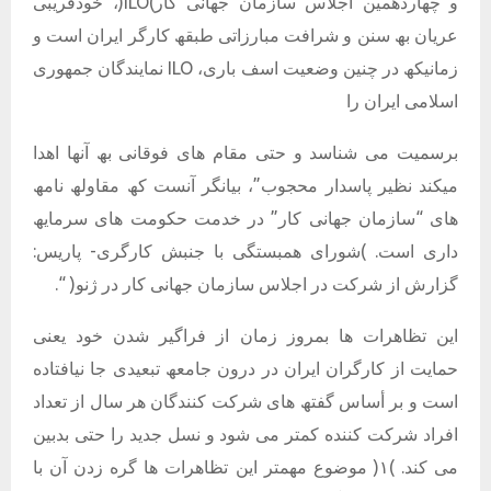
و چھاردھمین اجلاس سازمان جھانی کار)ILO(، خودفریبی
عریان بھ سنن و شرافت مبارزاتی طبقھ کارگر ایران است و
زمانیکھ در چنین وضعیت اسف باری، ILO نمایندگان جمھوری
اسلامی ایران را
برسمیت می شناسد و حتی مقام ھای فوقانی بھ آنھا اھدا
میکند نظیر پاسدار محجوب”، بیانگر آنست کھ مقاولھ نامھ
ھای “سازمان جھانی کار” در خدمت حکومت ھای سرمایھ
داری است. )شورای ھمبستگی با جنبش کارگری- پاریس:
گزارش از شرکت در اجلاس سازمان جھانی کار در ژنو( “.
این تظاھرات ھا بمروز زمان از فراگیر شدن خود یعنی
حمایت از کارگران ایران در درون جامعھ تبعیدی جا نیافتاده
است و بر أساس گفتھ ھای شرکت کنندگان ھر سال از تعداد
افراد شرکت کننده کمتر می شود و نسل جدید را حتی بدبین
می کند. )١( موضوع مھمتر این تظاھرات ھا گره زدن آن با