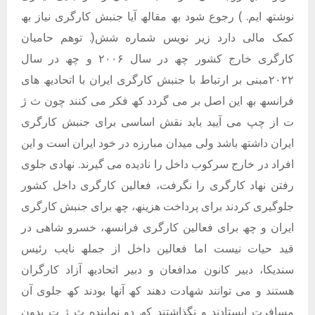
نوشتھ ایم. ) رجوع شود بھ مقالھ آیا جنبش کارگری نیاز بھ
کمک مالی دارد زیر نویس شماره شش(. توھم حامیان
کارگری خارج کشور چھ در سال ٢٠٠۶ و چھ در سال
٢٠٢٢مبنی بر ارتباط با جنبش کارگری ایران با اتحادیھ ھای
فرانسھ بھ این اصل بر می گردد کھ فکر می کنند چون ث ژ
ت از چپ می آیید باید نقش اساسی برای جنبش کارگری
ایران داشتھ باشد ولی میدان مبارزه در خود ایران است و این
افراد در خارج سرکوب داخل را نادیده می گیرند. نھادی جلوی
رفتن نھاد کارگری را نگرفت، فعالین کارگری داخل کشور
جلوگیری کردند برای پرداخت ھزینھ، چھ برای جنبش کارگری
ایران و چھ برای فعالین کارگری فرانسھ، خسرو شاھی در
قید حیات نیست اما فعالین داخل از جملھ نایب رئیس
سندیکا، دبیر کانون مدافعان و دبیر اتحادیھ آزاد کارگران
ھستند و می توانند شھادت دھند کھ آنھا بودند کھ جلوی آن
مسافرت ایستادند و نگذاشتند کھ دو نماینده ث ژ ت بدون