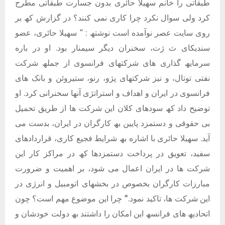
طبقاتی را خانم سھیلا حائری بدون جسارت طبقاتی مطرح
کرد ولی سوال نکرد چرا کاری نمی کنند؟ در گزارش کھ بر
روی سایت عصر نوآمده است نوشتھ : “ سھیلا حائری، عضو
سندیکای ث ژت، سخنران دیگر سیمنار بود. او در باره
سرمایھ گذاری ھای شرکتھای فرانسوی از جملھ شرکت
نفتی توتال، و نیز شرکتھای پژو، رنو، ستیروئن و بانک ھای
فرانسوی در ایران و اھداف و استراتژی آنھا سخنرانی کرد. او
توضیح داد کھ سودھای کلان این شرکت ھا از طریق تحمیل
بی حقوقی و دستمزد پایین بھ کارگران در ایران، بدست می
آید. سھیلا حائری با اشاره بھ شرایط فجیع کاری، قراردادھای
سفید، تعویق در پرداخت دستمزدھا کھ در مراکز کار این
شرکت ھا در ایران اعمال می شود، بر اھمیت و ضرورت
مبارزات کارگران بخصوص در بخشھای اتومبیل و انرژی در
این شرکت ھا، تاکید نمود.”ً چرا این موضوع مھم است؟ چون
اتحادیھ ھای فرانسھ این امکان را داشتند بھ دولت خودشان و