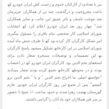
بنز با تعدادی از کارکنان خدوم و زحمت کش ایران خودرو کھ
باعث مجروحیت و درگذشت چند تن از ھمکاران عزیزمان
شد موجب تاسف و تاثر عمیق این جانب و سایر ھمکاران
شد.” چھار روز بعد ایران خودرو اعلام کرد کھ انتخابات
شورای اسلامی کار شخصی بنام باقری را مسئول پیگیری
امر تشکل کارگران كار كرده بود کھ تا ظرف شش ماه آینده
شورای اسلامی در این كارخانھ تشكیل میشود. پاسخ كارگران
بھ این تصمیمات و توضیحات مسخره شعار دادن برای
استعفای نجم الدین بود. کارگران ایران خودرو كھ در اعتصاب
بودند و در محوطھ كارخانھ تجمع كرده بودند شعار میدادند
“خواستھ اصلی ما اخراج نجم الدین ” و یا ” نجم الدین برو
گمشو”. پس از تجمع این روز کارگران ایران خودور عازم
گورستان بھشت زھرا شدند و حدود ساعت ١١ صبح با حضور
بر سر قبر ھمکاران خود یاد آنان را گرامی داشتند.