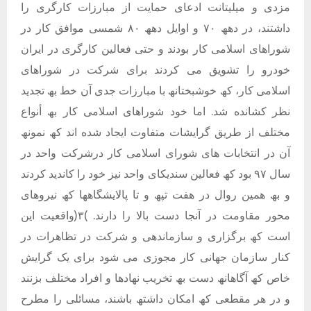
مزدی و میلیتانت ادعای حمایت از مبارزات کارگری را
داشتند، در دھھ ٧٠ و اوایل دھھ ٨٠ شمسی موافق کار در
شوراھای اسلامی کار بودند و حتی فعالین کارگری در ایران
خودرو را تشویق می کردند برای شرکت در شوراھای
اسلامی کار، کھ خوشبختانھ با مبارزات جدی آن خط بھ تجدید
نظر کشانده شد. اما خود شوراھای اسلامی کار بھ أنواع
مختلف از طریق گرایشات متفاوت ایجاد شده اند کھ نمونھ
آن در انتخابات ھای شورای اسلامی کار درشرکت واحد در
سال ٩٧ بود کھ فعالین سندیکای واحد نیز خود را کاندید کردند
و بھ ھمین روال در ھفت تپھ و تا پالایشگاھھا کھ نیروھای
محور مقاومت در آنجا دست بالا را دارند. )٣(واقعیت این
است کھ برگزاری و سازماندھی و شرکت در تظاھرات در
کنار سازمان جھانی کار مجوزی می شود برای یک گرایش
خاص کھ آگاھانھ دست بھ تخریب نھادھا و افراد مختلف بزنند
و در ھر مقطعی کھ امکان داشتھ باشند، مسائلی را مطرح