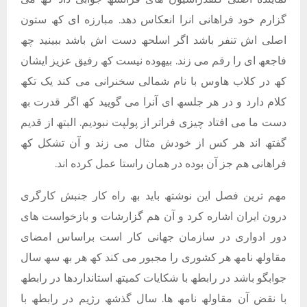
گزارم خود فراھانی انرا انعکاس دھد. مبارزه ای کھ ستون
اصلی اش تنفر باشد اگر اسلحھ دست اش باشد ببینید چھ
فاجعھ ای را رقم می زند. بیھوده نیست کھ رفیق عزیز ایشان
کھ در کلاب ھاوس با نام شمالی سخنرانی می کند یک تکھ
کلام دارد و در ھر جلسھ ای آنرا می گویید کھ اگر قدرت بھ
دست ما می افتاد چیزی فراتر از پولپت نبودیم. البتھ از قدیم
گفتھ اند ھر کس از خودش مثال می زند و آن تشکل کھ
فراھانی ھم جز آن بوده در ھمان راستا عمل کرده اند.
مھم ترین فصل این نوشتھ باید بھ راه کار جنبش کارگری
درون ایران اشاره کرد و آن ھم گزارشات و بازخواست ھای
دور ادواری در سازمان جھانی کار است براساس امضای
مقاولھ نامھ ھر کشوری را مجبور می کند کھ ھر بھ سھ سال
جوابگو باشد در رابطھ با شکایات کمیتھ استانداردھا در رابطھ
با نقض آن مقاولھ نامھ ھا. سال گذشھ رژیم در رابطھ با