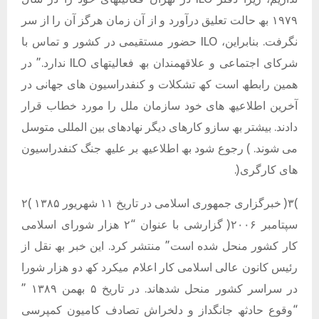
١٩٧٩ بھ حالت تعلیق درآورد و از آن زمان ھرگز آن را از سر
نگرفت. بنابراین، ILO حضور مستقیمی در کشور و تماس با
شرکای اجتماعی و علاقھمندان بھ فعالیتھای ILO ندارد.” در
ھمین رابطھ است کھ تشکلات و کنفدراسیون ھای جھانی در
آخرین اطلاعیھ ھای خود سازمان ملل را مورد خطاب قرار
دادند. بیشتر بھ سازو کارھای دیگر نھادھای بین المللی متوسل
می شوند. ) رجوع شود بھ اطلاعیھ بر علیھ جنگ کنفدراسیون
ھای کارگری(.
)٣( خبرگزاری جمھوری اسلامی در تاریخ ١١ شھریور ١٣٨۵ )٢
سپتامبر ٢٠٠۶( گزارشی با عنوان “٢ ھزار شورای اسلامی
کار کشور منحل شده است” منتشر کرد. این خبر بھ نقل از
رئیس کانون عالی اسلامی کار اعلام میکرد کھ دو ھزار شورا
در سراسر کشور منحل شدهاند. در تاریخ ۵ بھمن ١٣٨٩ ”
“وقوع حادثھ جانگداز و دلخراش تصادف کامیون کمپرسی