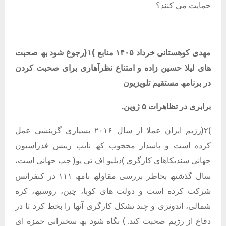
حمایت می کنند؟
مھدی کوھستانی خرداد ١۴٠۵ منابع )١(رجوغ شود بھ صحبت
ھای لیلا حسین زاده و امتناع نظرآھاری برای صحبت کردن
در برنامھ مستقیم تلویزیون
برابری در تظاھرات ۵ ژوین.
)٢(رژیم ایران عملا از سال ٢٠١۶ بسیاری گزینشی عمل
کرده است و پاسدار محجوب کھ نایب رییس فدراسیون
جھانی سندیکاھای کارگری )دبلیو اف تی یو( چپ جھانی است،
سال گذشتھ بخاطر بررسی مقاولھ نامھ ١١١ در کنفرانس
شرکت کرده است و دولت ھای کوبا، چین، روسیھ، کره
شمالی، اندونزی و چند تشکل کارگری آنھا را بخط کرد تا در
دفاع از رژیم صحبت کند. ) نگاه شود بھ سخنرانی حمزه ای