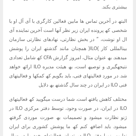
بیشتری بکند.
البتھ در آخرین تماس ھا مابین فعالین کارگری با آی آل او با
شخصی کھ پرونده ایران زیر نظر آنھا است آخرین نماینده آی
ال او نوشت، ” در بخش نظارتی، نھادھای نظارتی سازمان
بینالمللی کار )ILO( ھمچنان مانند گذشتھ ایران را پوشش
میدھند. بھ عنوان مثال، امروز گزارش CFA کھ شامل تعدادی
نتیجھگیری و توصیھ است، بھ ھیئت مدیره ILO ارائھ خواھد
شد. در مورد فعالیتھای فنی، باید بگویم کھ کمکھا و فعالیتھای
فنی ILO در ایران در چند سال گذشتھ بھ دلایل
مختلف کاھش یافتھ است. شما درست میگویید کھ فعالیتھای
ILO در ایران، در صورت وجود، توسط دفتر مرکزی ILO در
ژنو نظارت میشود و تصمیمات بھ صورت موردی گرفتھ
میشود. باید اضافھ کنم کھ ما پوشش کشوری برای ایران
نداریم، زیرا دفتر ILO در تھران فعالیتھای خود را در سال