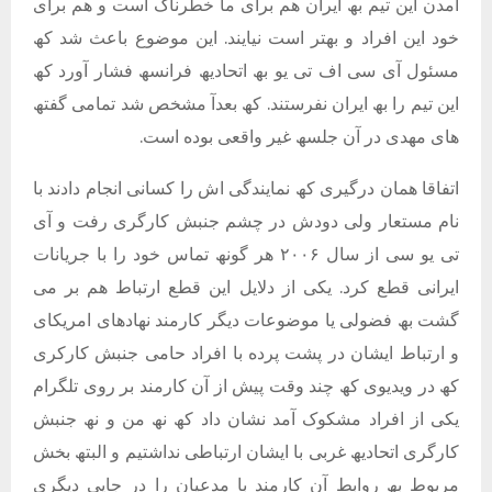
آمدن این تیم بھ ایران ھم برای ما خطرناک است و ھم برای
خود این افراد و بھتر است نیایند. این موضوع باعث شد کھ
مسئول آی سی اف تی یو بھ اتحادیھ فرانسھ فشار آورد کھ
این تیم را بھ ایران نفرستند. کھ بعدآ مشخص شد تمامی گفتھ
ھای مھدی در آن جلسھ غیر واقعی بوده است.
اتفاقا ھمان درگیری کھ نمایندگی اش را کسانی انجام دادند با
نام مستعار ولی دودش در چشم جنبش کارگری رفت و آی
تی یو سی از سال ٢٠٠۶ ھر گونھ تماس خود را با جریانات
ایرانی قطع کرد. یکی از دلایل این قطع ارتباط ھم بر می
گشت بھ فضولی یا موضوعات دیگر کارمند نھادھای امریکای
و ارتباط ایشان در پشت پرده با افراد حامی جنبش کارکری
کھ در ویدیوی کھ چند وقت پیش از آن کارمند بر روی تلگرام
یکی از افراد مشکوک آمد نشان داد کھ نھ من و نھ جنبش
کارگری اتحادیھ غربی با ایشان ارتباطی نداشتیم و البتھ بخش
مربوط بھ روابط آن کارمند با مدعیان را در جایی دیگری