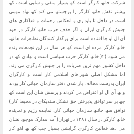
شرکت خانھ کارگر است کھ بسیار منفی و سلبی است، کھ
بیشتر نقش خانھ کارگر را برجستھ می کند کھ نھاد مھمی
است در داخل تا پایداری و انعکاس زحمات و فداکاری ھای
جنبش کارگری ایران و اگر حذف حزب خانھ کارگر در خود
آی ال او جا افتاده است برای برگذار کنندگان تظاھرات ھا نھ.
خانھ کارگر مرده ای است کھ ھر سال در این تجمعات زنده
می شود. )٢( خانھ کارگر حزب سیاسی است و نھادی کھ در
داخل کشور مھم ترین ضربات را بر جنبش کارگری می زند،
اما مشکل اصلی شوراھای اسلامی کار است و کارگران
ایران بدرست مخالف باز شدن دفتر سازمان جھانی کار بودند
و بھ آی ال او اعتراض می کردند و پرسش شان این است کھ
چھ بر سر توافق پذیرفتن حق تشکل سندیکای در محیط کار )
توافق سھ جانبھ سازمان جھانی کار، نماینده رژیم و نماینده
خانھ کارگر در سال ١٣٨١ در تھران( آمد. مدارک موجود نشان
می دھد فعالین کارگری گرایشی بسیار چپ کھ بھ لغو کار