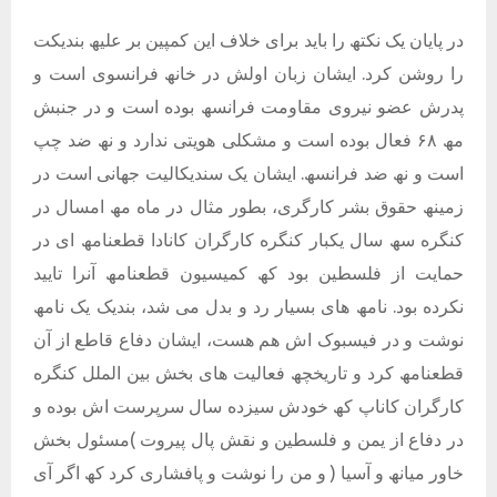
در پایان یک نکتھ را باید برای خلاف این کمپین بر علیھ بندیکت
را روشن کرد. ایشان زبان اولش در خانھ فرانسوی است و
پدرش عضو نیروی مقاومت فرانسھ بوده است و در جنبش
مھ ۶٨ فعال بوده است و مشکلی ھویتی ندارد و نھ ضد چپ
است و نھ ضد فرانسھ. ایشان یک سندیکالیت جھانی است در
زمینھ حقوق بشر کارگری، بطور مثال در ماه مھ امسال در
کنگره سھ سال یکبار کنگره کارگران کانادا قطعنامھ ای در
حمایت از فلسطین بود کھ کمیسیون قطعنامھ آنرا تایید
نکرده بود. نامھ ھای بسیار رد و بدل می شد، بندیک یک نامھ
نوشت و در فیسبوک اش ھم ھست، ایشان دفاع قاطع از آن
قطعنامھ کرد و تاریخچھ فعالیت ھای بخش بین الملل کنگره
کارگران کاناپ کھ خودش سیزده سال سرپرست اش بوده و
در دفاع از یمن و فلسطین و نقش پال پیروت )مسئول بخش
خاور میانھ و آسیا ( و من را نوشت و پافشاری کرد کھ اگر آی