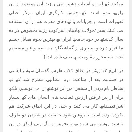
میکنند کھ آب بھ آسیاب دشمن می ریزند. این موضوع از این
زاویھ مھم است کھ جنبش کارگری ایران مرکز اصلی
تغییرات است و جریانات یا نھادھای قدرت ھم از آن استفاده
می کنند. سیر تحولات نھادھای سرکوب رژیم بخصوص در ده
سال گذشتھ در خود جامعھ ایران بھ بھترین نحوه مقابل چشم
ما قرار دارد و بسیاری از گماشتگان مستقیم و غیر مستقیم
تحت نام محور مقاومت بھ صف شده اند. )
در تاریخ ١۴ ژوئن در اطاق کلاب ھاوس گفتمان سوسیالیستی
در قسمت بعد از ساعت دوم مطالبی مطرح شد کھ نھ
بخاطر نام بردن از شخص من این نوشتھ را می نویسم، بلکھ
برای از بین نرفتن ارزش فعالیت ھای انسان ھای کھ بسیار
شرافتمندانھ کار می کنند و حتی در این اطاق شرکت ھم
نکرده بودند است تا روشن شود حقیقت در شنیدن دو طرف
با سند روشن می شود نھ با تخریب و انگ زنی. اینکھ در این