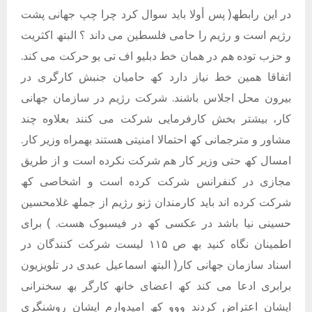
در این رابطھ( پس أولا باید سوال کرد چرا چپ جھانی پشت
رژیم است و رژیم را حامی فلسطین می داند ؟ البتھ اکثریت
و حزب توده ھم در ھمان خط دبلیو اف تی یو حرکت می کند.
اتفاقا ھمین خط نیاز دارد کھ حامیان جنبش کارگری در
بیرون محل اجلاس باشند. شرکت رژیم در سازمان جھانی
کار، بیشتر بخش کارفرمایی شرکت می کنند بعلاوه چند
مشاور و مترجمانی کھ احتمالا امنیتی ھستند بھمراه وزیر کار.
امسال کھ حتی وزیر کار ھم شرکت نکرده است و از طریق
مجازی در کنفرانس شرکت کرده است و اشخاصی کھ
شرکت کرده اند باید کارمندان ژنو رژیم از جملھ غلامحسین
حسینی نیا باشد در عکسی کھ در فیسبوک ھست. ) برای
اطمینان نگاه کنید بھ ص ١١۵ لیست شرکت کنندگان در
اسناد سازمان جھانی کار( البتھ اسماعیل عبدی در تلویزیون
برابری ادعا می کند کھ اعضای خانھ کارگر بھ سخنرانی
ایشان اعتراض کردند ووو کھ امیدوارم ایشان روشنگری