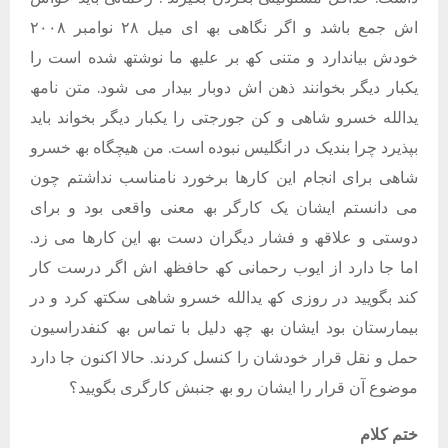
اش جمع باشد و اگر نگاھی بھ ای میل ٢٨ نوامبر ٢٠٠٨
خودش بیاندارد و متنی کھ بر علیھ ما نوشتھ شده است را
یکبار دیگر بخوانند ذھن اش دوبار بیدار می شود. متن نامھ
یدالله خسرو شاھی و کن جورجتی را یکبار دیگر بخواند باید
بپذیرد چرا بندیک در انگلیس نبوده است. من ھیچگاه بھ خسرو
شاھی برای انجام این کارھا برخورد نامناسب نداشتم چون
می دانستم ایشان یک کارگر بھ معنی واقعی بود و برای
دوستی و علاقھ و فشار دیگران دست بھ این کارھا می زد.
اما جا دارد از ایوب رحمانی کھ حافظھ اش اگر درست کار
کند بگویید در روزی کھ یدالله خسرو شاھی سکتھ کرد و در
بیمارستان بود ایشان بھ چھ دلیل با تماس بھ کنفدراسیون
حمل و نقل قرار خودشان را کنسل کردند. حالا اکنون جا دارد
موضوع آن قرار را ایشان رو بھ جنبش کارگری بگویید؟
ختم کلام