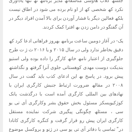
جلسھ کلاب ھاوسی متاسفانھ مدیر برنامھ نھ تنھا یادآوری
نکرد کھ شخصی کھ از او نام برده می شود در اطاق نیست
بلکھ فعالین دیگر با فشار آوردن برای بالا آمدن افراد دیگر در
آن گفتگو در دامن زدن بھ افترا کمک کردند.
یک- در آغاز دومین ساعت برنامھ بھروز فراھانی ادعا کرد کھ
دقیق بخاطر ندارد ولی در سال ٢٠١۵ و یا ٢٠١۶ ث ژ ت طرح
جلوگیری از اعتبار نامھ خانھ کارگر را داده بوده ولی استیو
بندیکت دوست مھدی کوھستانی جلوی آنرا گرفتھ و نگذاشتھ
پیش برود. در پاسخ بھ این ادعای کذب باید گفت در سال
٢٠٠٨ در مقالھ ضرورت ارتباط جنبش کارگری ایران با
نھادھای بین المللی کارگری آمده است با درگذشت یانک
کوژکیویسکز مسئول بخش حقوق بشر وکارگری آی تی یو
سی ، مسئلھ چگونگی پیگیری شرکت نماینده مستقل
کارگری ایران پیش رو قرار گرفت و کنگره کارگری کانادا
در” تماسی با دفاتر آی تی یو سی در ژنو و بروکسل موضوع