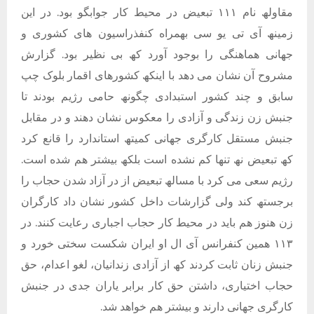
مقاولھ نام ١١١ تبعیض در محیط کار جوابگو بود. در این
زمینھ آی تی یو سی بھمراه کنفذراسیون ھای کشوری و
جھانی ھماھنگی را بوجود آورد کھ بی نظیر بود. گزارش
مشروح آن نشان می دھد با اینکھ کشورھای اقمار بلوک چپ
سابق و چند کشور استبدادی چگونھ حامی رژیم بودند تا
جنبش زن زندگی و آزادی را معکوس نشان دھند و در مقابل
جنبش مستقل کارگری جھانی کمیتھ استاندارد را قانع کرد
کھ تبعیض نھ تنھا کم نشده است بلکھ بیشتر ھم شده است.
رژیم سعی می کرد با مسالھ تبعیض از در آزاد شدن حجاب را
برجستھ کند ولی گزارشات داخل کشور نشان داد کارگران
زن ھنوز ھم باید در محیط کار حجاب اجباری رعایت کنند. در
١١٣ ھمین کنفرانس آی ال او ایران شکست سختی خورد و
جنبش زنان ثابت کردند کھ از آزادی زندانیان، لغو اعدام، حق
حجاب اختیاری، داشتن حق کار برابر یاران جدی در جنبش
کارگری جھانی دارند و بیشتر ھم خواھد شد.