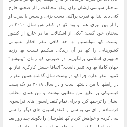
ساختار سیاسی ایشان برای اینکھ مخالفت را از صحنھ خارج
کنی باید ابتدا بھ نفرت پراکنی دست بزنی و سپس با نفرت او
را ار بین ببری. ھم او بود کھ در کنفرانس سال ٢٠١٠ در
سخنان خود گفت: “یکی از اشکالات ما در خارج از کشور
اینست کھ نتوانستیم بھ حد کافی تنفر افکار عمومی
کشورھایی را کھ در آن زندگی میکنیم نسبت بھ رژیم
جمھوری اسلامی برانگیزیم. در صورتی کھ زمان “پینوشھ”
جھان کاملا بھ وی تنفر داشت.” اتفاقا جنبش کارگری نیاز بھ
کمپین تنفر ندارد. چرا کھ در بیست سال گذشتھ ھمین تنفر را
در رابطھ با من داشتھ است و در سال ٢٠١٨ در یک پست
فیسبوکی بر علیھ من مطلبی نوشت و من ھمان مطلب
ایشان را ترجمھ کرد و برای تمام کنفدراسیون ھای فرانسوی
فرستادم و ای تی یو سی و کنفدراسیون ھای دیگر را سی
سی کردم و خواھش کردم کھ نظرشان را بگویند چند روز بعد
نماینده اصلی کنفدراسیون ھای فرانسھ جوابی داد کھ می