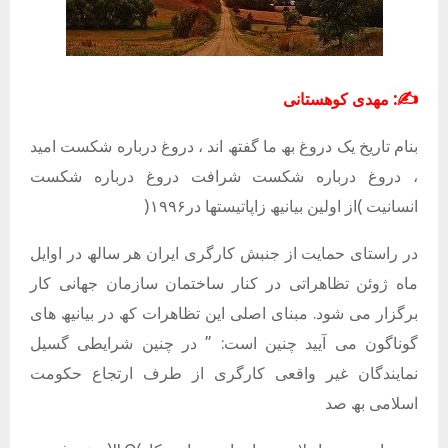
:
✍️
مھدی کوھستانی
بنام تاریخ یک دروغ بھ ما گفتھ اند ، دروغ درباره شکست امید
، دروغ درباره شکست شرافت دروغ درباره شکست
انسانیت )از اولین بیانیھ زاپاتیستھا در١٩٩۶(
در راستای حمایت از جنبش کارگری ایران ھر سالھ در اوایل
ماه ژوئن تظاھراتی در کنار ساختمان سازمان جھانی کار
برگزار می شود. مبنای اصلی این تظاھرات کھ در بیانیھ ھای
گوناگون می آیید چنین است: ” در چنین شرایطی گسیل
نمایندگان غیر واقعی کارگری از طرف ارتجاع حکومت
اسلامی بھ صد