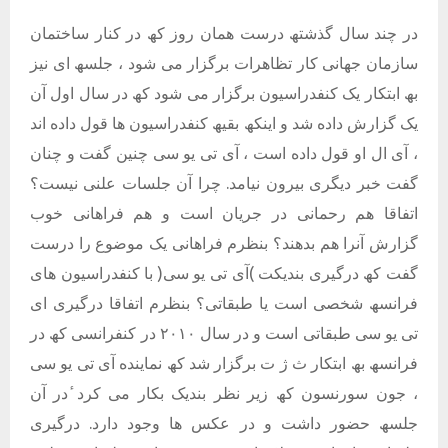
در چند سال گذشتھ درست ھمان روز کھ در کنار ساختمان
سازمان جھانی کار تظاھرات برگزار می شود ، جلسھ ای نیز
بھ ابتکار یک کنفدراسیون برگزار می شود کھ در سال اول آن
یک گزارش داده شد و اینکھ بقیھ کنفدراسیون ھا قول داده اند
، آی ال او قول داده است ، آی تی یو سی چنین گفت و چنان
گفت خبر دیگری بیرون نیامد. چرا آن جلسات علنی نیست؟
اتفاقا ھم رحمانی در جریان است و ھم فراھانی خوب
گزارش آنرا ھم بدھند؟ بنظرم فراھانی یک موضوع را درست
گفت کھ درگیری بندیکت )آی تی یو سی( با کنفدراسیون ھای
فرانسھ شخصی است یا طبقاتی؟ بنظرم اتفاقا درگیری ای
تی یو سی طبقاتی است و در سال ٢٠١٠ در کنفرانسی کھ در
فرانسھ بھ ابتکار ث ژ ت برگزار شد کھ نماینده آی تی یو سی
، جون سورنسون کھ زیر نظر بندیک بکار می کرد ٔدر آن
جلسھ حضور داشت و در عکس ھا وجود دارد. درگیری