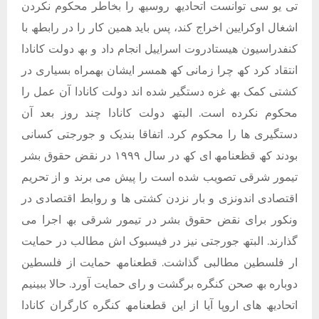
تی یو سی توانست اتحادیھ روسیھ را بخاطر محکوم نکردن
اشغال اوکرایین اخراج کند، پس باید ھمین کار را در رابطھ با
کنفدراسیون ھیستادروت اسراییل انجام داد و بھ دولت کانادا
انتقاد کرد کھ چرا زمانی کھ ھمسر ایشان بھمراه بسیاری در
کشتی کمک بھ غزه دستگیر شده اند دولت کانادا آن عمل را
محکوم نکرده است. البتھ دولت کانادا چند روز بعد آن
دستگیری ھا را محکوم کرد. اتفاقا بندیک و جورجتی کسانی
بودند کھ قظعنامھ ای کھ در سال ١٩٩٩ در نقض حقوق بشر
تیمور شرقی تصویب شده است را پیش می برند و از تحریم
اقتصادی اندونزی و بار نزدن کشتی ھا و روابط اقتصادی در
ونکور برای نقض حقوق بشر در تیمور شرقی بھ اجرا می
گذارند. البتھ جورجتی نیز در فیسبوک اش مطالب در حمایت
ار فلسطین مطالبی گذاشت. قطعنامھ حمایت از فلسطین
دوباره بھ صحن کنگره برگشت و رای حمایت آورد. حالا ببینیم
اتحادیھ ھای اروپا آیا از این قطعنامھ کنگره کارگران کانادا