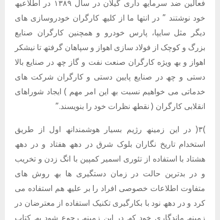
فعالین ضد سرمایھ داری گیلان در سال ١٣٨٩ در اطلاعیھ
خود نوشتند ” در انتھا ما از کلیھ کارگران خودروسازی ھای
دیگر مثل سایپا، پارس خودرو و ھمچنین کارگران صنایع
بزرگ و کوچک از فولاد سازی اھواز و سپاھان گرفتھ تا نیشکر
اھواز و بھ ویژه کارگران صنعت نفت و گاز چھ در صنایع بالا
دستی و چھ در صنایع پایین دستی و کارگران شرکت ھای
خدماتی می خواھیم نسبت بھ این امر مھم ) ایجاد شوراھای
انقلابی کارگران ( نقطھ نظرات خود را بنویسند.”
)٣( در این زمینھ رژیم بسیار ھوشمندانھ اول از طریق
استخدام تاریخ نگاران بلوک شرق در دھھ ھفتاد و در دھھ
ھشتاد با استفاده از تئوری اسمیر کمپین با انگ زدن و تخریب
و در بدترین حالت در زمان دستگیری ھا بھ روش ھای
متفاوت اطلاعات خصوصی افراد را بر علیھ ھم استفاده می
کرد و در دھھ نود با بکارگیری تکنیک استفاده از معترضان در
زمینھ ماندگاری خود کھ در این زمینھ رجوع شود بھ کتاب