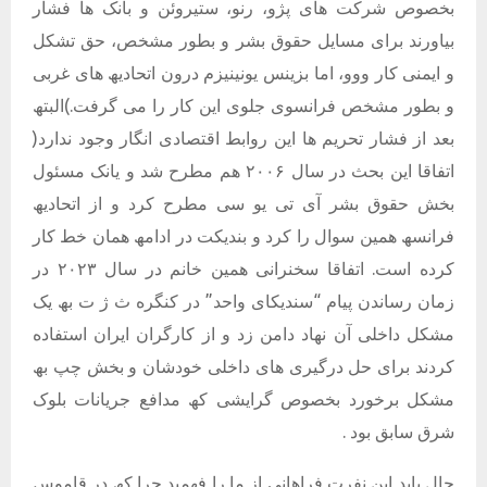
بخصوص شرکت ھای پژو، رنو، ستیروئن و بانک ھا فشار
بیاورند برای مسایل حقوق بشر و بطور مشخص، حق تشکل
و ایمنی کار ووو، اما بزینس یونینیزم درون اتحادیھ ھای غربی
و بطور مشخص فرانسوی جلوی این کار را می گرفت.)البتھ
بعد از فشار تحریم ھا این روابط اقتصادی انگار وجود ندارد(
اتفاقا این بحث در سال ٢٠٠۶ ھم مطرح شد و یانک مسئول
بخش حقوق بشر آی تی یو سی مطرح کرد و از اتحادیھ
فرانسھ ھمین سوال را کرد و بندیکت در ادامھ ھمان خط کار
کرده است. اتفاقا سخنرانی ھمین خانم در سال ٢٠٢٣ در
زمان رساندن پیام “سندیکای واحد” در کنگره ث ژ ت بھ یک
مشکل داخلی آن نھاد دامن زد و از کارگران ایران استفاده
کردند برای حل درگیری ھای داخلی خودشان و بخش چپ بھ
مشکل برخورد بخصوص گرایشی کھ مدافع جریانات بلوک
شرق سابق بود .
حال باید این نفرت فراھانی از ما را فھمید چرا کھ در قاموس