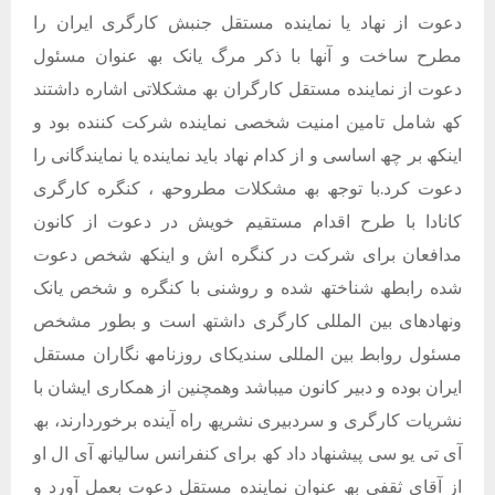
دعوت از نھاد یا نماینده مستقل جنبش کارگری ایران را
مطرح ساخت و آنھا با ذکر مرگ یانک بھ عنوان مسئول
دعوت از نماینده مستقل کارگران بھ مشکلاتی اشاره داشتند
کھ شامل تامین امنیت شخصی نماینده شرکت کننده بود و
اینکھ بر چھ اساسی و از کدام نھاد باید نماینده یا نمایندگانی را
دعوت کرد.با توجھ بھ مشکلات مطروحھ ، کنگره کارگری
کانادا با طرح اقدام مستقیم خویش در دعوت از کانون
مدافعان برای شرکت در کنگره اش و اینکھ شخص دعوت
شده رابطھ شناختھ شده و روشنی با کنگره و شخص یانک
ونھادھای بین المللی کارگری داشتھ است و بطور مشخص
مسئول روابط بین المللی سندیکای روزنامھ نگاران مستقل
ایران بوده و دبیر کانون میباشد وھمچنین از ھمکاری ایشان با
نشریات کارگری و سردبیری نشریھ راه آینده برخوردارند، بھ
آی تی یو سی پیشنھاد داد کھ برای کنفرانس سالیانھ آی ال او
از آقای ثقفی بھ عنوان نماینده مستقل دعوت بعمل آورد و