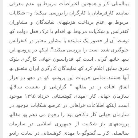
بینالمللی کار و ھمچنین اعتراضات مربوط بھ عدم معرفی
نماینده کارفرمایان یا کارگران را بررسی میکند؛ و – شکایات
مربوط بھ عدم پرداخت ھزینھھای نمایندگان و مشاوران
کنفرانس و شکایات مربوط بھ اقدام یا ترک فعل دولت کھ
توسط آن از حضور یک نماینده یا مشاور معتبر در کنفرانس
جلوگیری شده است را بررسی میکند.”. اینکھ در پروسھ این
سھ جانبھ گرایی است کھ فدراسیون جھانی کارگری بلوک
شرق سابق اعلام کرد کھ نمایندگان کارگری ایران متعلق بھ
آنھا ھستند. تمامی جزییات این پروسھ کھ در دھھ دو ھزار
اتفاق افتاده را در مقالھ “ گزارشی از نشست سالانھٔ
سازمان جھانی کار -مھدی کوھستانی خرداد ١٣٩۵ موجود
است. اینکھ اطلاعات فراھانی در عرصھ شکایات موجود در
سازمان جھانی کار ناکافی بود را رجوع می دھم بھ مقالھ
پروندهھای باز شکایت از جمھوری اسلامی در سازمان
بینالمللی کار ــ گفتوگو با مھدی کوھستانی در سایت رادیو