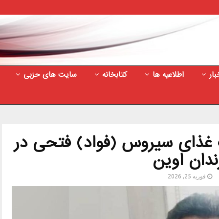
بار
اطلاعیه ها
کتابخانه
سایت های حزبی
 غذای سیروس (فواد) فتحی در
ندان اوین
فوریه 25, 2026