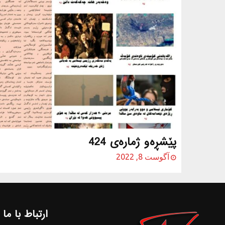
پێشڕه‌و ژماره‌ی 424
آگوست 8, 2022
ارتباط با ما