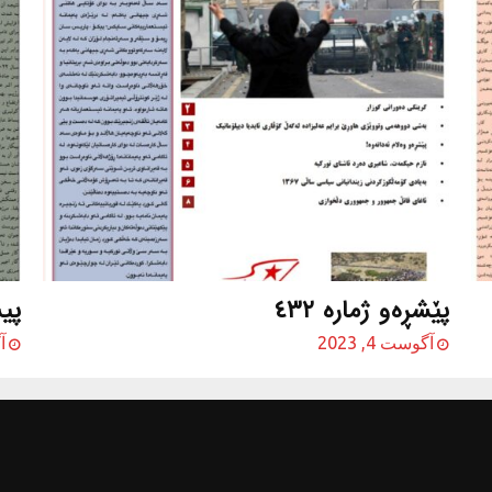
پێشڕه‌و ژماره‌ ٤٣٢
پی
آگوست 4, 2023
آگ