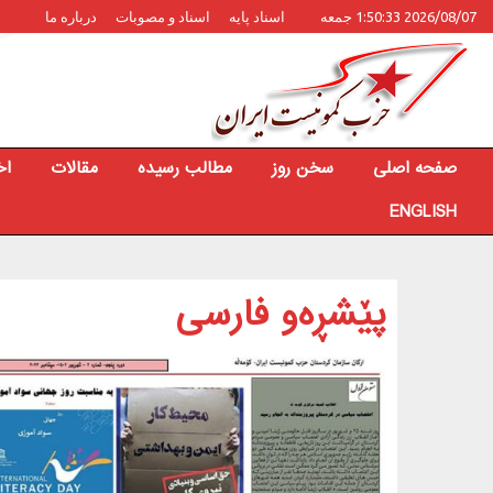
2026/08/07 1:50:33 جمعه
اسناد پایه
اسناد و مصوبات
درباره ما
صفحه اصلی
سخن روز
مطالب رسیده
مقالات
اخ
ENGLISH
پێشڕەو فارسی