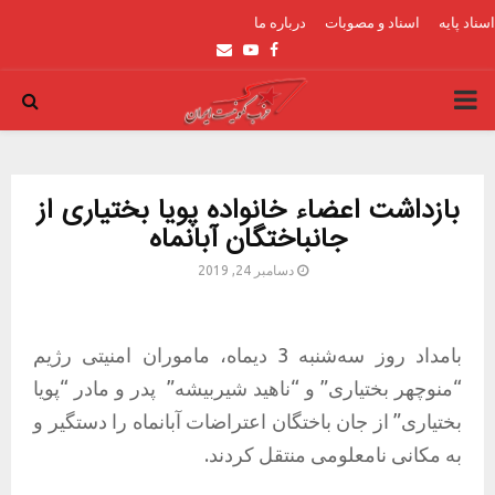
اسناد پایه
اسناد و مصوبات
درباره ما
Email
Youtube
Facebook
PRIMARY
MENU
بازداشت اعضاء خانواده پویا بختیاری از
جانباختگان آبانماه
دسامبر 24, 2019
بامداد روز سه‌شنبه 3 دیماە، ماموران امنیتی رژیم
“منوچهر بختیاری” و “ناهید شیربیشه”
پدر و مادر “پویا
بختیاری” از جان باختگان اعتراضات آبانماه را دستگیر و
به مکانی نامعلومی منتقل کردند.