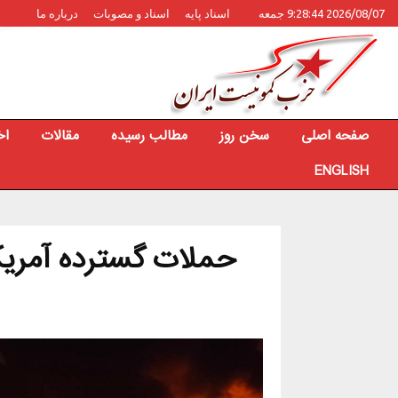
2026/08/07 9:28:44 جمعه
اسناد پایه
اسناد و مصوبات
درباره ما
صفحه اصلی
سخن روز
مطالب رسیده
مقالات
اخ
ENGLISH
حملات گسترده آمریک