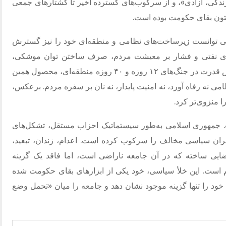
 آبان ۹۸ تا قیام «زن، زندگی، آزادی»، و از سرکوب‌های گسترده اخیر تا کشتارهای جمعی
ستون بقای حکومت بوده است.
می توانست زیرساخت‌های نظامی و منطقه‌ای خود را نیز گسترش
مدهای نفتی و فشار بر معیشت مردم، صرف ساختن توان موشکی،
شبکه‌های نیابتی و پروژه‌های نظامی شد. نمایش قدرت در جنگ‌های ۱۲ روزه و ۴۰ روزه منطقه‌ای، محصول همین
نظامی نه رفاه آورد، نه امنیت پایدار، نه نان بر سفره مردم. برعکس،
ا منزوی‌تر کرد.
ست. جمهوری اسلامی به‌طور سیستماتیک احزاب مستقل، تشکل‌های
هبران سیاسی مخالف را سرکوب کرده است. اعدام، زندان، تبعید،
یی ساخته که در آن جامعه ناراضی است، اما فاقد یک گزینه
م است. این خلأ سیاسی، خود یکی از ابزارهای بقای حکومت شده
د خود را تنها گزینه موجود نشان دهد و جامعه را میان «تحمل وضع