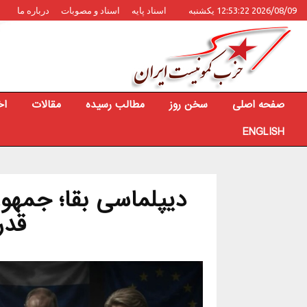
2026/08/09 12:53:22 یکشنبه
اسناد پایه
اسناد و مصوبات
درباره ما
صفحه اصلی
سخن روز
مطالب رسیده
مقالات
اخ
ENGLISH
دیپلماسی بقا؛ جمهور
قدر