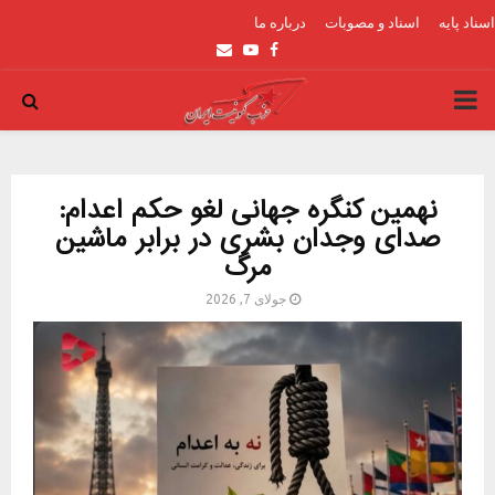
اسناد پایه
اسناد و مصوبات
درباره ما
Email
Youtube
Facebook
PRIMARY
MENU
نهمین کنگره جهانی لغو حکم اعدام:
صدای وجدان بشری در برابر ماشین
مرگ
جولای 7, 2026