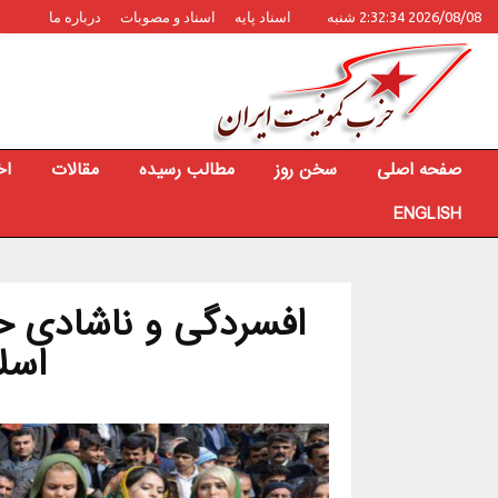
2026/08/08 2:32:34 شنبه
اسناد پایه
اسناد و مصوبات
درباره ما
صفحه اصلی
سخن روز
مطالب رسیده
مقالات
اخ
ENGLISH
افسردگی و ناشادی 
اسل