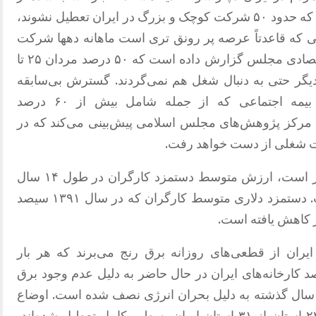
همین منابع حاکی است که هفته‌ای نیست که حدود ۵۰ شرکت کوچک و بزرگ در ایران تعطیل نشوند،
ی که قاعدتاً عرصه پر رونق تری است ماهانه دهها شرکت
پیمانکاری تعطیل می شوند. کمیسیون اقتصادی مجلس گزارش داده است که ۵۰ درصد مردان ۲۵ تا
 دیگر حتی به دنبال شغل هم نمی‌گردند. گسترش بی‌سابقه
بیکاری، بدون برخورداری از هیچ‌گونه بیمه اجتماعی که از جمله شامل بیش از ۶۰ درصد
. مرکز پژوهش‌های مجلس اسلامی پیش‌بینی می‌کند که در
وضعیت دستمزد کارگران بسیار دردناک‌تر است، ارزش متوسط دستمزد کارگران در طول ۱۴ سال
گذشته تقریباً ۷۰ درصد کاهش یافته است. دستمزد دلاری متوسط کارگران که در سال ۱۳۹۱ سیصد
ران از قطعی‌های روزانه برق رنج می‌برند که هر بار
ت طول می‌کشد. بین ۳۰-۵۰ درصد کارخانه‌های ایران در حال حاضر به دلیل عدم وجود برق
در سال گذشته به دلیل بحران انرژی نصف شده است. اوضاع
به گونه‌ای است که خدمات عمومی در ۲۲ استان از ۳۱ استان ایران به طور کامل تعطیل شده‌اند،