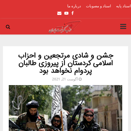
اسناد پایه
اسناد و مصوبات
درباره ما
Email
Youtube
Facebook
PRIMARY
MENU
جشن و شادی مرتجعین و احزاب
اسلامی کردستان از پیروزی طالبان
پردوام نخواهد بود
آگوست 21, 2021