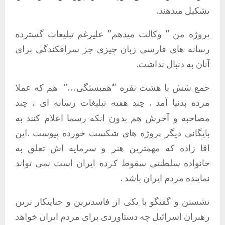
تشکیل میدهند.
پروژە من ” وکالت میدهم” علیرغم تبلیغات گستردە
رسانە های فارسی زبان چیزی جز سرافکندگی برای
آنان به دنبال نداشت.
جمع شش یا هشت نفرە “همبستگی…”
هم کە عملا
مردە بدنیا آمد . چند هفتە تبلیغات رسانە ای ، چند
مصاحبە و آخرش هم بدون انکە رسما اعلام کنند بە
بایگانی دیگر پروژە های شکست خوردە پیوست .این
اقا زادە کە مهمترین هنر و سرمایە اش تعلق بە
خانوادە سلطنتی سقوط کردە ایران است نمی تواند
نمایندە مردم ایران باشد .
نشستن و گفتگو با یکی از فاسدترین و جنایتکار ترین
رهبران اسرائیل چە دستاوردی برای مردم ایران خواهد