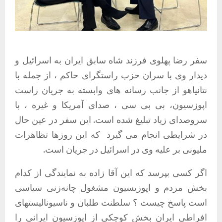
سفر رضا پهلوی فرزند شاه سابق ایران به اسرائیل و
دیدار وی با سران حزب راستگرای حاکم ، از جمله با
نتانیاهو از جانب رسانه های وابسته به جریان راست
اپوزسیون، بی بی سی ، صدای آمریکا و غیره ، با
سروصدای زیاد تبلیغ شده است. این سفر در عین حال
در شرایطی انجام می گیرد
که این روزها تظاهرات
ملیونی بر علیه وی در اسرائیل در جریان است.
اگر کسی بپرسد کە این آقا زادە بە نمایندگی از کدام
بخش مردم و اپوزیسیون مشغول چانەزنی سیاسی
است پاسخ چیست ؟ سلطنت طلبان و ناسیونالیستهای
افراطی ایران بخش کوچکی از اپوزسیون ایرانی را