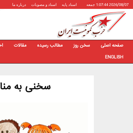
2026/08/07 1:07:44 جمعه
اسناد پایه
اسناد و مصوبات
درباره ما
صفحه اصلی
سخن روز
مطالب رسیده
مقالات
اخ
ENGLISH
سخنی به منا