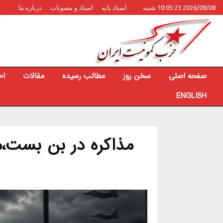
2026/08/08 10:05:23 شنبه
اسناد پایه
اسناد و مصوبات
درباره ما
صفحه اصلی
سخن روز
مطالب رسیده
مقالات
اخ
ENGLISH
مذاکره در بن بست،مر