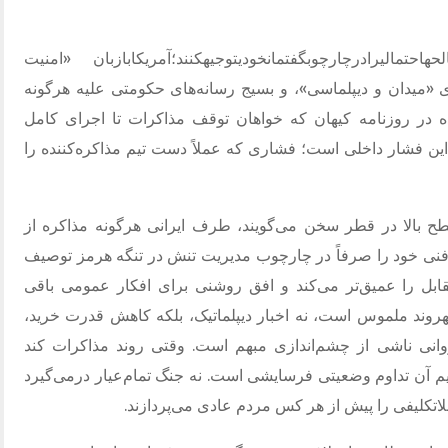
احتمالیرادرچارچوبگفتمانخودیتوجیهکنند؛آمریکابازبان
«
امنیت
ی
«
میدان و دیپلماسی
»
، و بسیج رسانه‌های حکومتی علیه هرگونه
ده در روزنامه کیهان که خواهان توقف مذاکرات تا اجرای کامل
ین فشار داخلی است؛ فشاری که عملاً دست تیم مذاکره‌کننده را
طح بالا در قطر سخن می‌گویند، طرف ایرانی هرگونه مذاکره از
 فنی خود را صرفاً در چارچوب مدیریت تنش در تنگه هرمز توصیف
قابل را عمیق‌تر می‌کند و افق روشنی برای افکار عمومی باقی
شهروند ملموس است، نه اخبار دیپلماتیک، بلکه کاهش قدرت خرید،
نی ناشی از چشم‌اندازی مبهم است
.
وقتی روند مذاکرات کند
تقیم آن تداوم وضعیتی فرسایشی است
.
نه جنگ تمام‌عیار درمی‌گیرد
بلاتکلیفی را پیش از هر کس مردم عادی می‌پردازند
.