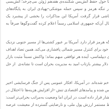
ً حول حفظ آتش‌بس شکننده‌ی هفدهم ژوئن می‌چرخد؛ آتش‌بسی
 در تنگه هرمز و سپس حمله موشکی
–
پهپادی ایران به پایگاه‌های
پاشی قرار گرفت
.
آمریکا این مذاکرات را بخشی از پیشبرد یک
 حال آن‌که جمهوری اسلامی رسماً اعلام کرده گفت‌وگوها صرفاً به
ه هرمز قرار دارد
.
آمریکا بر عبور کشتی‌ها از مسیر جنوبی نزدیک
حق خود برای کنترل مسیر شمالی پافشاری می‌کند
.
همین تضاد اهداف
ماسی، آینده هر توافقی مبهم بماند؛ واکنش نسبتاً مثبت بازار
لار بیشتر بازتاب امید به مدیریت بحران است تا نشانه‌ی
از حل
م شده‌اند
.
در آمریکا، افکار عمومی پس از جنگ‌ فرسایشی اخیر
س شده و پیامدهای اقتصادی تنش
–
از افزایش هزینه‌ها تا اختلال در
شار قرار داده است
.
در ایران اما وضعیت به‌مراتب بحرانی‌تر است
:
وط مستمر ارزش پول ملی، و نارضایتی گسترده از معیشت عرصه