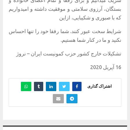
شریک
میدانیم
و
برای
رفقا
و
تمام
اعضای
خانواده
و
بستگان،
آرزوی
سلامتی
و
موفقیت
داشته
و
امیدواریم
که
با
صبوری
و
شکیبایی،
ازاین
شرایط
سخت
عبور
کنند
.
شما
رفقا
خود
را
تنها
احساس
نکنید
و
ما
در
کنار
شما
هستیم
.
تشکیلات
خارج
کشور
حزب
کمونیست
ایران
–
نروژ
16
آپریل
2020
اشتراک گذاری