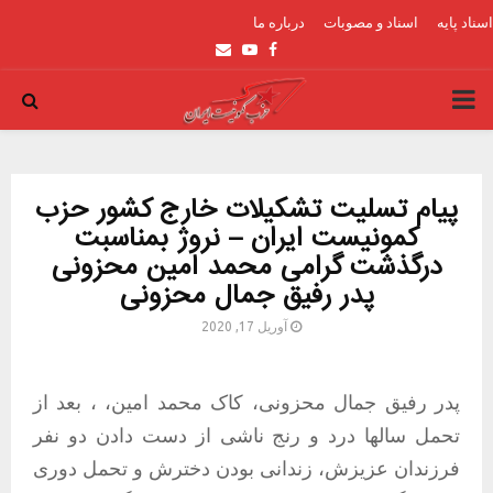
اسناد پایه
اسناد و مصوبات
درباره ما
Email
Youtube
Facebook
PRIMARY
MENU
پیام تسلیت تشکیلات خارج کشور حزب
کمونیست ایران – نروژ بمناسبت
درگذشت گرامی محمد امین محزونی
پدر رفیق جمال محزونی
آوریل 17, 2020
پدر
رفیق
جمال
محزونی،
کاک
محمد
امین،
،
بعد
از
تحمل
سالها
درد
و
رنج
ناشی
از
دست
دادن
دو
نفر
فرزندان
عزیزش،
زندانی
بودن
دخترش
و
تحمل
دوری