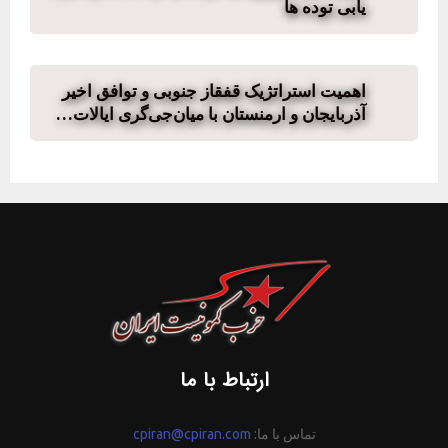
یابی توده ها
اهمیت استراتژیک قفقاز جنوبی و توافق اخیر
آذربایجان و ارمنستان با میان‌جی‌گری ایالات…
ارتباط با ما
تماس با ما:
cpiran@cpiran.com