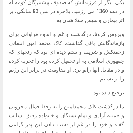
یکی
دیگر
از
فرزندانش
که
صفوف
پیشمرگان
کومه
له
در
دهه
1360
می
رزمید،
بلاخره
در
سن
83
سالگی،
بر
اثر
بیماری
و
سپس
مبتلا
شدن
به
ویروس
کرونا،
درگذشت
و
غم
و
اندوه
فراوانی
برای
بازماندگانش
باقی
گذاشت
.
کاک
محمد
امین
انسانی
زحمتکش
و
شریف
و
ستم
دیده
ای
بود
که
رنجهای
که
جمهوری
اسلامی
به
او
تحمیل
کرده
بود
را
تجربه
کرده
و
در
مقابل
آنها
زانو
نزد
.
او
مقاومت
در
برابر
این
رژیم
را
بر
تسلیم
ترجیح
داده
بود
.
ما
درگذشت
کاک
محمدامین
را
به
رفقا
جمال
محزونی
و
جمیله
آزادی
و
تمام
بستگان
و
خانواده
رفیق
تسلیت
گفته
و
خود
را
در
غم
از
دست
دادن
این
پدر
گرامی