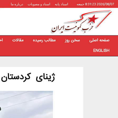
2026/08/07 8:31:23 جمعه
اسناد پایه
اسناد و مصوبات
درباره ما
صفحه اصلی
سخن روز
مطالب رسیده
مقالات
اخ
ENGLISH
ژینای کردستان ب