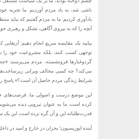
چشم دوخته بودند، ما بر یک سیاست مستقل تأ
ناشی شد، به یاد مردم آوردیم
.
ما تجربه خود
یادآوری کردیم
.
ما به مردم گفتیم که نباید منت
آنچه را که به نیروی آگاهی، تشکل و رهبری خود
بیایید یک مقایسه سریع انجام دهیم
:
آن‌هایی که
توجهی کسب کنند، بلکه مشروعیت خود را نی
گردوغبارها فرونشسته، مردم می‌پرسند
: «
چه 
می‌کند؟ چه کسی مخالف ویرانی زیرساخت‌ها ب
شرایط زندگی مردم حاصل آن است؟
»
پاسخ ر
این موضع درست و اصولی ما، فرصت‌های جد
کرده است
.
ما به عنوان نیرویی دیده می‌شو
قدرت‌طلبانه این و آن گره نزده است
.
این یک س
آینده اپوزیسیون؛ بحران در خارج و امید در داخل