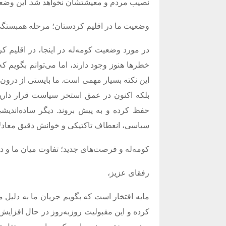
نصیب مردم و معیشتشان نخواهد شد
.
این وضعی
وضعیت ما در اقلیم کردستان؛ مرحله همبست
در مورد وضعیت کومە‌له در اینجا، در اقلیم
خطرها هنوز وجود دارند، اما می‌توانم بگویم ک
این نکته بسیار مهمی است
.
ما بایستی از درون 
بلکه اکنون در عمق استخر سیاست قرار داری
حفظ کرده و به پیش بروند
.
دیگر ساده‌اندیش
سیاسی، انعطاف تاکتیکی و خوانش دقیق معاد
کومە‌له و فرصت‌های جدید؛ تفاوت میان ما و د
رفقای عزیز،
مایه افتخار است که بگویم جریان ما به دلی
کرده و این مقبولیت روزبه‌روز در حال افزای