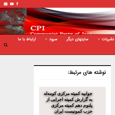
ail
outube
Facebook
نشریات
سایتهای دیگر
سرود
ارتباط با ما
نوشته های مرتبط:
جوابیە کمیتە مرکزی کومەلە
بە گزارش کمیتە اجرایی از
پلنوم دهم کمیته مرکزی
حزب کمونیست ایران