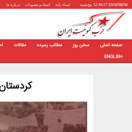
2026/08/06 12:36:27 پنج‌شنبه
اسناد پایه
اسناد و مصوبات
درباره ما
صفحه اصلی
سخن روز
مطالب رسیده
مقالات
اخ
ENGLISH
کردستان، 