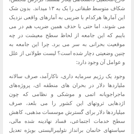
شکاف متوسط طبقاتی را یک به ۱۳ میداند.
بدون شک
این آمارها هرکدام با ضریبی به آمارهای واقعی نزدیک
می شوند، اما حتی با حذف همین ضریب هم در می
بایبم که این جامعه از لحاظ سطح معیشت در چه
موقعیت بحرانی به سر می برد. چرا این جامعه به
چنین وضعیتی دچار شده است؟ لیست طولانی از علل
و عوامل آن وجود دارد:
وجود یک رژیم سرمایه داری، ناکارآمد، صرف سالانه
ملیاردها دلار در بحران های منطقه ای، پروژه‌های
ماجراجویانه اتمی و موشکی و نظامی که چون
اژدهايی ثروتهای این کشور را می بلعد، صرف
میلیاردها دلار برای گسترش موسسات مذهبی، کاهش
سطح خدمات اجتماعی، فساد نهادینه شده مالی،
سیاستهای خانمان برانداز نئولیبرالیستی بويژه تعدیل